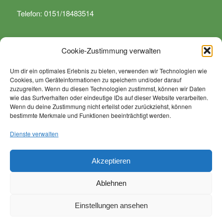
Telefon: 0151/18483514
Cookie-Zustimmung verwalten
Um dir ein optimales Erlebnis zu bieten, verwenden wir Technologien wie
Cookies, um Geräteinformationen zu speichern und/oder darauf
WIR SIND SPEZIALISIERT …
zuzugreifen. Wenn du diesen Technologien zustimmst, können wir Daten
wie das Surfverhalten oder eindeutige IDs auf dieser Website verarbeiten.
… auf sämtliche Arbeiten rund um Dienstleistungen in den
Wenn du deine Zustimmung nicht erteilst oder zurückziehst, können
bestimmte Merkmale und Funktionen beeinträchtigt werden.
Bereichen Grünanlagenpflege, Landschaftspflege,
kommunale Arbeiten, Anlagenpflege sowie von Rodungs
Dienste verwalten
und Baumfällarbeiten.
Akzeptieren
Ablehnen
Einstellungen ansehen
© Copyright - Firma Hüber Garten- und Landschaftspflege -
Enfold
WordPress Theme by Kriesi