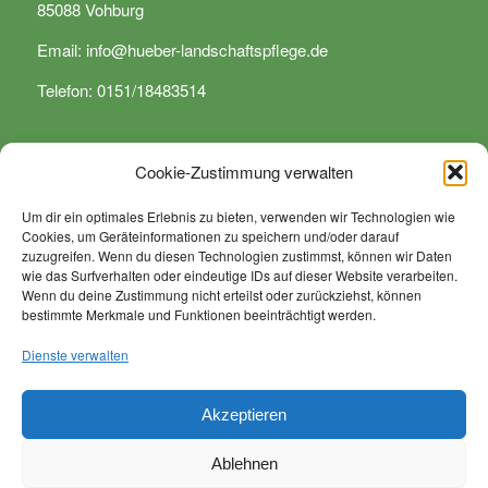
85088 Vohburg
Email:
info@hueber-landschaftspflege.de
Telefon: 0151/18483514
Cookie-Zustimmung verwalten
Um dir ein optimales Erlebnis zu bieten, verwenden wir Technologien wie
Cookies, um Geräteinformationen zu speichern und/oder darauf
WIR SIND SPEZIALISIERT …
zuzugreifen. Wenn du diesen Technologien zustimmst, können wir Daten
wie das Surfverhalten oder eindeutige IDs auf dieser Website verarbeiten.
… auf sämtliche Arbeiten rund um Dienstleistungen in den
Wenn du deine Zustimmung nicht erteilst oder zurückziehst, können
bestimmte Merkmale und Funktionen beeinträchtigt werden.
Bereichen Grünanlagenpflege, Landschaftspflege,
kommunale Arbeiten, Anlagenpflege sowie von Rodungs
Dienste verwalten
und Baumfällarbeiten.
Akzeptieren
Ablehnen