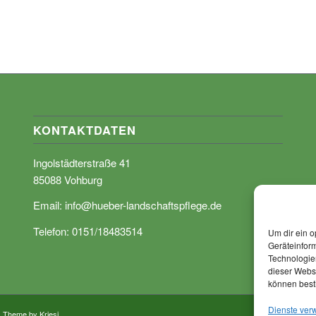
KONTAKTDATEN
Ingolstädterstraße 41
85088 Vohburg
Email:
info@hueber-landschaftspflege.de
Telefon: 0151/18483514
Um dir ein o
Geräteinfor
Technologien
dieser Websi
können best
Dienste ver
 Theme by Kriesi