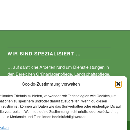
WIR SIND SPEZIALISIERT …
… auf sämtliche Arbeiten rund um Dienstleistungen in
den Bereichen Grünanlagenpflege, Landschaftspflege,
kommunale Arbeiten, Anlagenpflege sowie von
Cookie-Zustimmung verwalten
Rodungs und Baumfällarbeiten.
ptimales Erlebnis zu bieten, verwenden wir Technologien wie Cookies, um
mationen zu speichern und/oder darauf zuzugreifen. Wenn du diesen
 zustimmst, können wir Daten wie das Surfverhalten oder eindeutige IDs auf
te verarbeiten. Wenn du deine Zustimmung nicht erteilst oder zurückziehst,
immte Merkmale und Funktionen beeinträchtigt werden.
walten
Datenschutz
Impressum
Kontakt
Cookie-Richtlinie (EU)