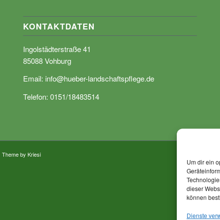
KONTAKTDATEN
Ingolstädterstraße 41
85088 Vohburg
Email:
info@hueber-landschaftspflege.de
Telefon: 0151/18483514
 Theme by Kriesi
Um dir ein o
Geräteinfor
Technologien
dieser Websi
können best
Dienste ver