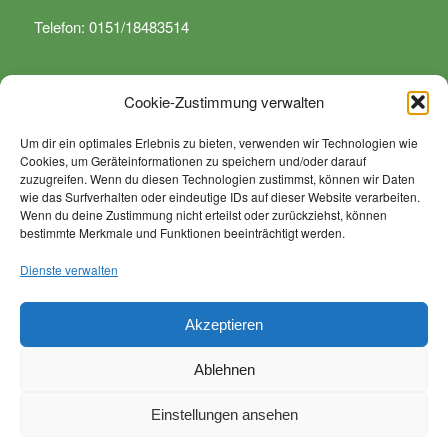
Telefon: 0151/18483514
Cookie-Zustimmung verwalten
Um dir ein optimales Erlebnis zu bieten, verwenden wir Technologien wie
Cookies, um Geräteinformationen zu speichern und/oder darauf
WIR SIND SPEZIALISIERT …
zuzugreifen. Wenn du diesen Technologien zustimmst, können wir Daten
wie das Surfverhalten oder eindeutige IDs auf dieser Website verarbeiten.
… auf sämtliche Arbeiten rund um Dienstleistungen in den
Wenn du deine Zustimmung nicht erteilst oder zurückziehst, können
bestimmte Merkmale und Funktionen beeinträchtigt werden.
Bereichen Grünanlagenpflege, Landschaftspflege,
kommunale Arbeiten, Anlagenpflege sowie von Rodungs
Dienste verwalten
und Baumfällarbeiten.
Akzeptieren
Ablehnen
Einstellungen ansehen
© Copyright - Firma Hüber Garten- und Landschaftspflege -
Enfold
WordPress Theme by Kriesi