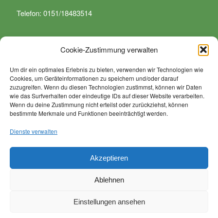
Telefon: 0151/18483514
Cookie-Zustimmung verwalten
Um dir ein optimales Erlebnis zu bieten, verwenden wir Technologien wie
Cookies, um Geräteinformationen zu speichern und/oder darauf
WIR SIND SPEZIALISIERT …
zuzugreifen. Wenn du diesen Technologien zustimmst, können wir Daten
wie das Surfverhalten oder eindeutige IDs auf dieser Website verarbeiten.
… auf sämtliche Arbeiten rund um Dienstleistungen in den
Wenn du deine Zustimmung nicht erteilst oder zurückziehst, können
bestimmte Merkmale und Funktionen beeinträchtigt werden.
Bereichen Grünanlagenpflege, Landschaftspflege,
kommunale Arbeiten, Anlagenpflege sowie von Rodungs
Dienste verwalten
und Baumfällarbeiten.
Akzeptieren
Ablehnen
Einstellungen ansehen
© Copyright - Firma Hüber Garten- und Landschaftspflege -
Enfold
WordPress Theme by Kriesi